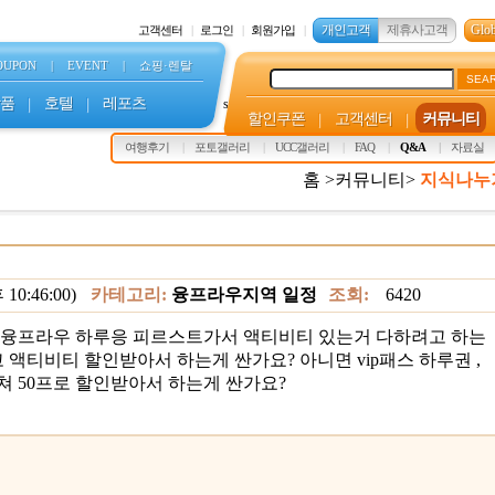
개인고객
제휴사고객
Glob
고객센터
로그인
회원가입
OUPON
|
EVENT
|
쇼핑·렌탈
SEA
품
|
호텔
|
레포츠
s
할인쿠폰
|
고객센터
|
커뮤니티
여행후기
포토갤러리
UCC갤러리
FAQ
Q&A
자료실
홈 >커뮤니티>
지식나누
10:46:00)
카테고리:
융프라우지역 일정
조회:
6420
융프라우 하루응 피르스트가서 액티비티 있는거 다하려고 하는
끊고 액티비티 할인받아서 하는게 싼가요? 아니면 vip패스 하루권 ,
 50프로 할인받아서 하는게 싼가요?