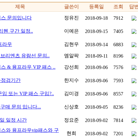
제목
글쓴이
등록일
조회
답
스 문의입니다
정유진
2018-09-18
7912
리헨 구간 일정..
이예은
2018-09-15
7405
융프라우
김현우
2018-09-14
6883
 브리엔츠 유람선 문의..
엠알팍
2018-09-11
8196
 & 융프라우 VIP 패스 ..
강선희
2018-09-06
7576
차점검기간
한지수
2018-09-06
7593
입 또는 VIP 패스 구입?..
김미경
2018-09-06
8557
 구매 문의 입니다...
신상호
2018-09-05
8236
2일 일정 시간
정요준
2018-09-02
7814
스와 융프라우vip패스와 구
현희
2018-09-02
7201