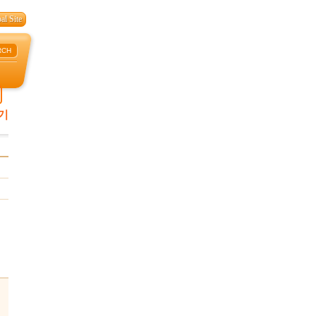
al Site
RCH
기