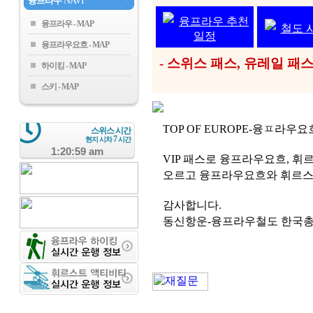
융프라우
NAVI
융프라우 추천
융프라우
철도 
일정
융프라우요흐
- 스위스 패스, 유레일 
하이킹
스키
TOP OF EUROPE-융ㅍ라우
스위스 시간
7
현지 시차
시간
1:20:59 am
VIP 패스로 융프라우요흐, 휘르
오르고 융프라우요흐와 휘르스트
감사합니다.
동신항운-융프라우철도 한국총