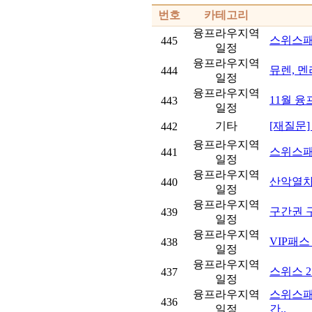
번호
카테고리
융프라우지역
스위스패
445
일정
융프라우지역
뮤렌, 멘
444
일정
융프라우지역
11월 
443
일정
기타
[재질문]
442
융프라우지역
스위스패스
441
일정
융프라우지역
산악열
440
일정
융프라우지역
구간권 구
439
일정
융프라우지역
VIP패스
438
일정
융프라우지역
스위스 
437
일정
융프라우지역
스위스패
436
일정
간..