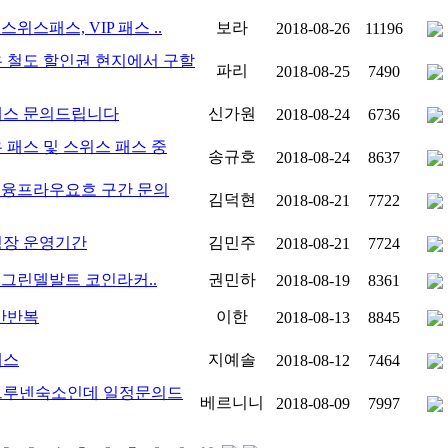
스위스패스, VIP 패스 ..
보라
2018-08-26
11196
 철도 할인권 현지에서 구할
파리
2018-08-25
7490
스 문의드립니다
신가원
2018-08-24
6736
 패스 및 스위스 패스 중
송규호
2018-08-24
8637
] 융프라우요흐 구간 문의
김덕현
2018-08-21
7722
장 운영기간
김민주
2018-08-21
7724
 그린델발트 코인라커..
권민하
2018-08-19
8361
간반복
이한
2018-08-13
8845
패스
지예솔
2018-08-12
7464
루넨숙소인데 일정문의드
베르니니
2018-08-09
7997