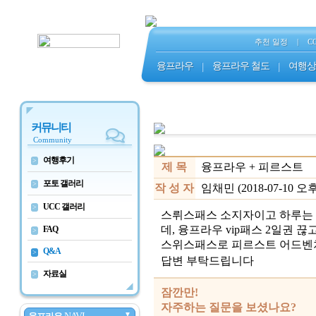
추천 일정
|
C
융프라우
|
융프라우 철도
|
여행상
커뮤니티
Community
여행후기
>
제 목
융프라우 + 피르스트
포토 갤러리
>
작 성 자
임채민 (2018-07-10 오후 
UCC 갤러리
>
스뤼스패스 소지자이고 하루는 
데, 융프라우 vip패스 2일권 
FAQ
>
스위스패스로 피르스트 어드벤쳐
Q&A
>
답변 부탁드립니다
자료실
>
잠깐만!
자주하는 질문을 보셨나요?
▼