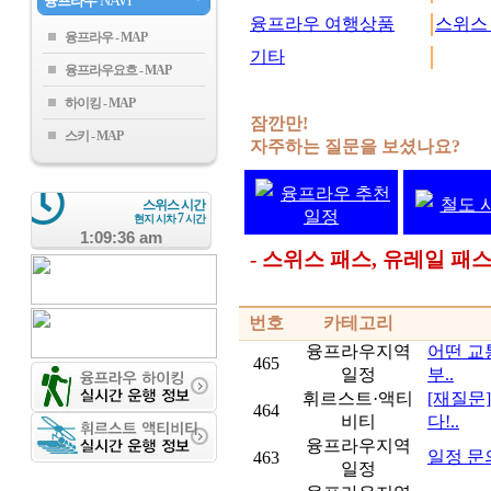
융프라우
NAVI
융프라우 여행상품
스위스
융프라우
기타
융프라우요흐
하이킹
잠깐만!
스키
자주하는 질문을 보셨나요?
융프라우 추천
철도 
스위스 시간
일정
7
현지 시차
시간
1:09:36 am
- 스위스 패스, 유레일 
번호
카테고리
융프라우지역
어떤 교
465
일정
부..
휘르스트·액티
[재질문
464
비티
다!..
융프라우지역
일정 문
463
일정