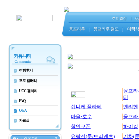
추천 일정
|
C
융프라우
|
융프라우 철도
|
여행상
커뮤니티
Community
여행후기
>
포토 갤러리
>
융프라
UCC 갤러리
>
티
FAQ
>
쉬니케 플라테
멘리헨
Q&A
>
마을·호수
융프라
자료실
>
할인쿠폰
하이킹
유람선(툰/브리엔츠)
기차(툰
▼