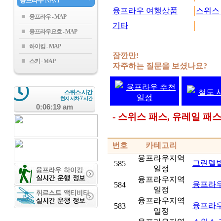
융프라우
NAVI
융프라우 여행상품
스위스
융프라우
기타
융프라우요흐
하이킹
잠깐만!
스키
자주하는 질문을 보셨나요?
융프라우 추천
철도 
스위스 시간
일정
7
현지 시차
시간
0:06:20 am
- 스위스 패스, 유레일 
번호
카테고리
융프라우지역
그린델
585
일정
융프라우지역
융프라우 
584
일정
융프라우지역
융프라우 
583
일정