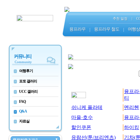
추천 일정
|
C
융프라우
|
융프라우 철도
|
여행상
커뮤니티
Community
여행후기
>
포토 갤러리
>
융프라
UCC 갤러리
>
티
FAQ
>
쉬니케 플라테
멘리헨
Q&A
>
마을·호수
융프라
자료실
>
할인쿠폰
하이킹
유람선(툰/브리엔츠)
기차(툰
▼