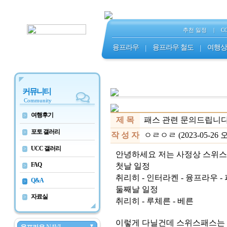
추천 일정
|
C
융프라우
|
융프라우 철도
|
여행상
커뮤니티
Community
여행후기
>
제 목
패스 관련 문의드립니
포토 갤러리
>
작 성 자
ㅇㄹㅇㄹ (2023-05-26 오후
UCC 갤러리
>
안녕하세요 저는 사정상 스위스
FAQ
첫날 일정
>
취리히 - 인터라켄 - 융프라우 
Q&A
>
둘째날 일정
자료실
>
취리히 - 루체른 - 베른
이렇게 다닐건데 스위스패스는 
▼