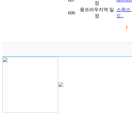
607
정
융프라우지역 일
스위스 
606
정
드..
1