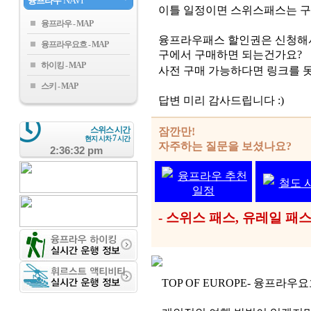
융프라우
NAVI
이틀 일정이면 스위스패스는 구
융프라우
융프라우패스 할인권은 신청해서
융프라우요흐
구에서 구매하면 되는건가요?
하이킹
사전 구매 가능하다면 링크를 못
스키
답변 미리 감사드립니다 :)
스위스 시간
잠깐만!
7
현지 시차
시간
자주하는 질문을 보셨나요?
2:36:32 pm
융프라우 추천
철도 
일정
- 스위스 패스, 유레일 
TOP OF EUROPE- 융프라