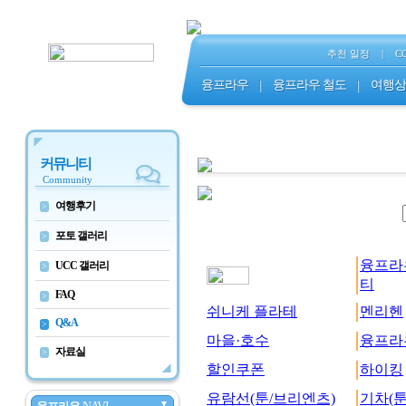
추천 일정
|
C
융프라우
|
융프라우 철도
|
여행상
커뮤니티
Community
여행후기
>
포토 갤러리
>
융프라
UCC 갤러리
>
티
FAQ
>
쉬니케 플라테
멘리헨
Q&A
>
마을·호수
융프라
자료실
>
할인쿠폰
하이킹
유람선(툰/브리엔츠)
기차(툰
▼