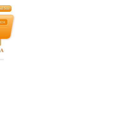
al Site
RCH
A