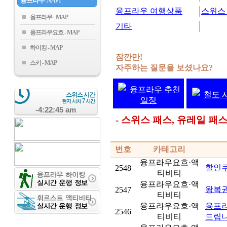
융프라우
NAVI
융프라우 여행상품
스위스
융프라우
기타
융프라우요흐
하이킹
잠깐만!
스키
자주하는 질문을 보셨나요?
융프라우 추천
철도 
스위스 시간
일정
7
현지 시차
시간
-4:22:45 am
- 스위스 패스, 유레일 
번호
카테고리
융프라우요흐·액
할인쿠
2548
티비티
융프라우요흐·액
왕복권
2547
티비티
융프라우요흐·액
융프라
2546
티비티
드립니