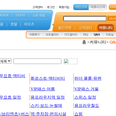
개인고객
제휴사고객
Glob
고객센터
로그인
회원가입
OUPON
|
EVENT
|
쇼핑·렌탈
SEA
품
|
호텔
|
레포츠
s
할인쿠폰
|
고객센터
|
커뮤니티
여행후기
포토갤러리
UCC갤러리
FAQ
Q&A
자료실
홈 >커뮤니티>
Q&
우요흐·액티비
휘르스트·액티비티
하더 쿨룸·뮤렌
VIP패스 여름
VIP패스 겨울
우요흐 일정
융프라우지역 일정
스위스 일정
스키·보드·눈썰매
융프라우철도
/브리엔츠)·버스
역·주차장·편의시설
쇼핑