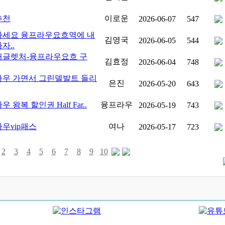
추천
이로운
2026-06-07
547
하세요 융프라우요흐역에 내
김영국
2026-06-05
544
자..
거글렛처-융프라우요흐 구
김효정
2026-06-04
748
우 가면서 그린델발트 들리
은진
2026-05-20
643
 왕복 할인권 Half Far..
융프라우
2026-05-19
743
우vip패스
여나
2026-05-17
723
2
3
4
5
6
7
8
9
10