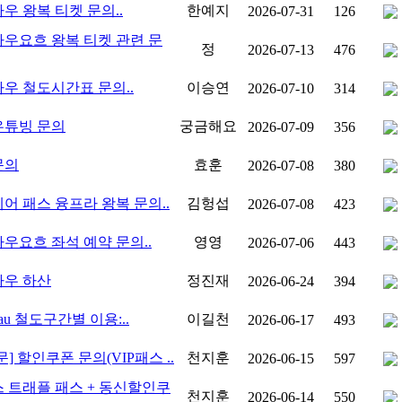
우 왕복 티켓 문의..
한예지
2026-07-31
126
우요흐 왕복 티켓 관련 문
정
2026-07-13
476
우 철도시간표 문의..
이승연
2026-07-10
314
우튜빙 문의
궁금해요
2026-07-09
356
문의
효훈
2026-07-08
380
어 패스 융프라 왕복 문의..
김헝섭
2026-07-08
423
우요흐 좌석 예약 문의..
영영
2026-07-06
443
우 하산
정진재
2026-06-24
394
frau 철도구간별 이용:..
이길천
2026-06-17
493
문] 할인쿠폰 문의(VIP패스 ..
천지훈
2026-06-15
597
 트래플 패스 + 동신할인쿠
천지훈
2026-06-14
550