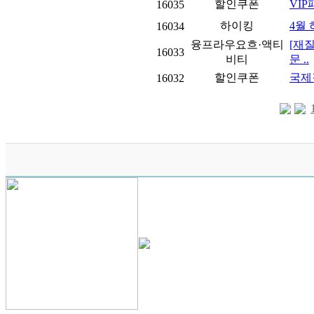
할인쿠폰
VIP
16035
하이킹
4월
16034
융프라우요흐·액티
[재
16033
비티
문 ..
할인쿠폰
국제
16032