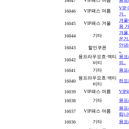
VIP패스 여름
융프
16047
VI
VIP패스 여름
16046
가..
겨울
VIP패스 겨울
16045
용 가
겨울
기타
16044
온거.
안녕
16043
할인쿠폰
..
융프라우요흐·액티
융프
16042
비티
의..
기타
융프
16041
융프라우요흐·액티
하프
16040
비티
VIP패스 여름
VIP
16039
기타
융프
16038
융프
VIP패스 여름
16037
립니다
기타
융프
16036