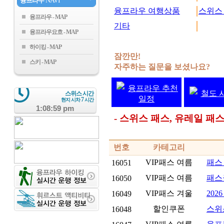
융프라우
NAVI
융프라우 여행상품
스위스
융프라우
기타
융프라우요흐
하이킹
잠깐만!
스키
자주하는 질문을 보셨나요?
융프라우 추천
철도 
스위스 시간
일정
7
현지 시차
시간
1:08:59 pm
- 스위스 패스, 유레일 
번호
카테고리
VIP패스 여름
패스
16051
VIP패스 여름
패스
16050
VIP패스 겨울
202
16049
할인쿠폰
스위
16048