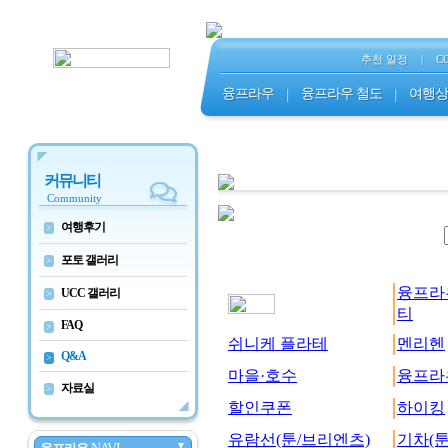
추천 일정
|
C
융프라우
|
융프라우 철도
|
여행상
커뮤니티
Community
여행후기
>
포토 갤러리
>
융프라
UCC 갤러리
>
티
FAQ
>
쉬니케 플라테
멘리헨
Q&A
>
마을·호수
융프라
자료실
>
할인쿠폰
하이킹
유람선(툰/브리엔츠)
기차(툰
▼