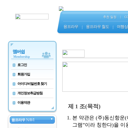
추천 일정
|
C
융프라우
|
융프라우 철도
|
여행상
멤버쉽
Membership
로그인
>
회원가입
>
아이디/비밀번호 찾기
>
개인정보취급방침
>
이용약관
>
제 1 조(목적)
본 약관은 (주)동신항운
▼
융프라우
NAVI
그램”이라 칭한다)을 이