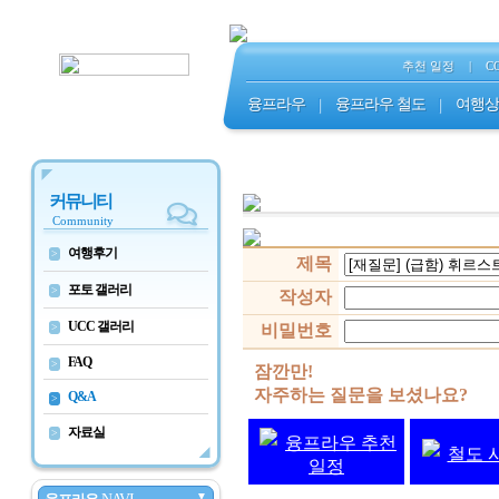
추천 일정
|
C
융프라우
|
융프라우 철도
|
여행상
커뮤니티
Community
여행후기
>
제목
포토 갤러리
>
작성자
UCC 갤러리
>
비밀번호
FAQ
>
잠깐만!
자주하는 질문을 보셨나요?
Q&A
>
자료실
>
융프라우 추천
철도 
일정
▼