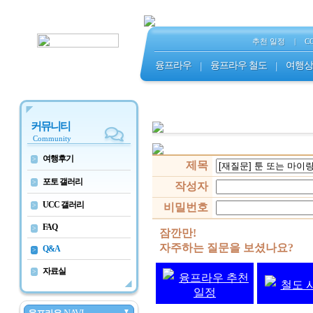
추천 일정
|
C
융프라우
|
융프라우 철도
|
여행상
커뮤니티
Community
여행후기
>
제목
포토 갤러리
>
작성자
UCC 갤러리
>
비밀번호
FAQ
>
잠깐만!
자주하는 질문을 보셨나요?
Q&A
>
자료실
>
융프라우 추천
철도 
일정
▼