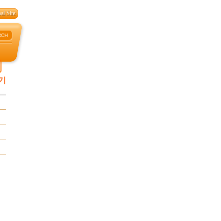
al Site
RCH
기