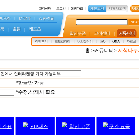
개인고객
제휴사고객
Glob
고객센터
로그인
회원가입
OUPON
|
EVENT
|
쇼핑·렌탈
SEA
품
|
호텔
|
레포츠
s
할인쿠폰
|
고객센터
|
커뮤니티
여행후기
포토갤러리
UCC갤러리
FAQ
Q&A
자료실
홈 >커뮤니티>
지식나누
*한글만 가능
*수정,삭제시 필요
시간표
VIP패스
할인 쿠폰
구간 요금