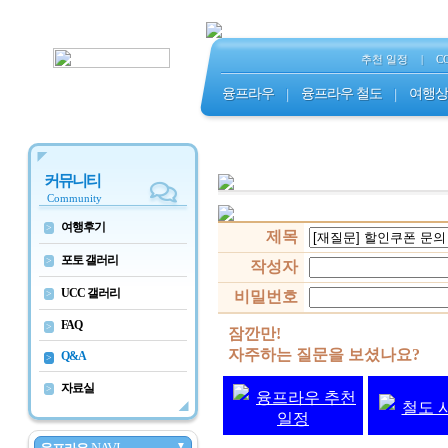
추천 일정
|
C
융프라우
|
융프라우 철도
|
여행상
커뮤니티
Community
여행후기
>
제목
포토 갤러리
>
작성자
UCC 갤러리
>
비밀번호
FAQ
>
잠깐만!
자주하는 질문을 보셨나요?
Q&A
>
자료실
>
융프라우 추천
철도 
일정
▼