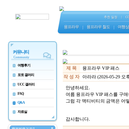
추천 일정
|
C
융프라우
|
융프라우 철도
|
여행상
커뮤니티
Community
여행후기
>
제 목
융프라우 VIP 패스
포토 갤러리
>
작 성 자
아라라 (2026-05-29 오후 
UCC 갤러리
>
안녕하세요.
FAQ
여름 융프라우 VIP 패스를 구
>
그럼 각 액티비티의 금액은 어떻
Q&A
>
자료실
>
감사합니다.
▼