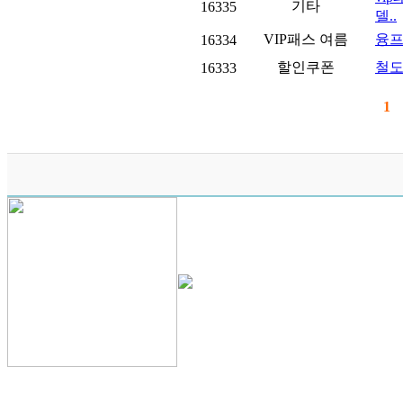
기타
16335
델..
VIP패스 여름
융프
16334
할인쿠폰
철도
16333
1