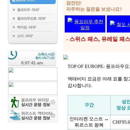
융프라우
NAVI
잠깐만!
자주하는 질문을 보셨나요?
융프라우
융프라우요흐
융프라우 추천
철도 
하이킹
일정
스키
- 스위스 패스, 유레일 
스위스 시간
7
현지 시차
시간
6:07:42 am
TOP OF EUROPE- 융프라
액태비티 요금은 아래 표를 참
감사합니다.
성
구간
정상 
인터라켄 오스트 ↔
CHF95.6
휘르스트 왕복