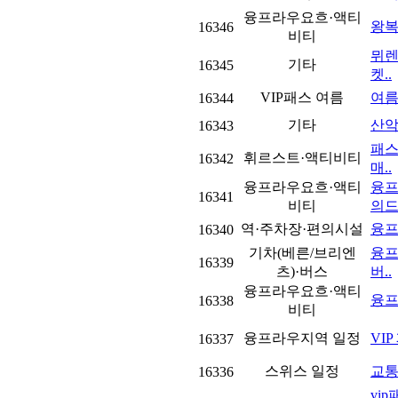
융프라우요흐·액티
왕복
16346
비티
뮈렌
기타
16345
켓..
VIP패스 여름
여름
16344
기타
산악
16343
패스
휘르스트·액티비티
16342
매..
융프라우요흐·액티
융프
16341
비티
의드
역·주차장·편의시설
융프
16340
기차(베른/브리엔
융프
16339
츠)·버스
버..
융프라우요흐·액티
융프
16338
비티
융프라우지역 일정
VI
16337
스위스 일정
교통
16336
vi