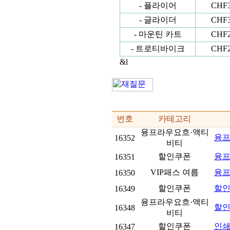
- 플라이어
CHF
- 글라이더
CHF
- 마운틴 카트
CHF
- 트로티바이크
CHF
&l
번호
카테고리
융프라우요흐·액티
융프라
16352
비티
할인쿠폰
융프
16351
VIP패스 여름
융프
16350
할인쿠폰
할인
16349
융프라우요흐·액티
할인
16348
비티
할인쿠폰
인
16347