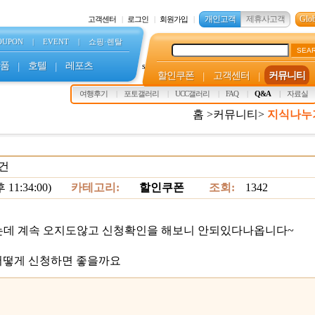
개인고객
제휴사고객
Glob
고객센터
로그인
회원가입
OUPON
|
EVENT
|
쇼핑·렌탈
SEA
품
|
호텔
|
레포츠
s
할인쿠폰
|
고객센터
|
커뮤니티
여행후기
포토갤러리
UCC갤러리
FAQ
Q&A
자료실
홈 >커뮤니티>
지식나누
청건
11:34:00)
카테고리:
할인쿠폰
조회:
1342
는데 계속 오지도않고 신청확인을 해보니 안되있다나옵니다~
어떻게 신청하면 좋을까요