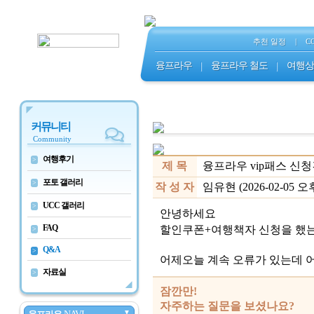
추천 일정
|
C
융프라우
|
융프라우 철도
|
여행상
커뮤니티
Community
여행후기
>
제 목
융프라우 vip패스 신
포토 갤러리
>
작 성 자
임유현 (2026-02-05 오후 
UCC 갤러리
>
안녕하세요
FAQ
할인쿠폰+여행책자 신청을 했
>
Q&A
>
어제오늘 계속 오류가 있는데 
자료실
>
잠깐만!
자주하는 질문을 보셨나요?
▼