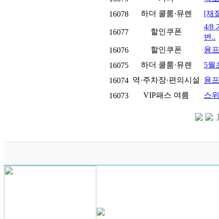
하더 쿨룸·뮤렌
[재
16078
4/
할인쿠폰
16077
변..
할인쿠폰
융프
16076
하더 쿨룸·뮤렌
5월
16075
역·주차장·편의시설
융프
16074
VIP패스 여름
스위
16073