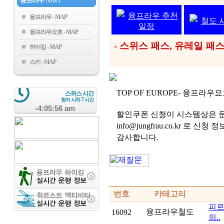
융프라우
NAVI
융프라우 추천
융프라우
철도 
일정
융프라우요흐
- 스위스 패스, 유레일 
하이킹
스키
TOP OF EUROPE- 융프라
스위스 시간
7
현지 시차
시간
-4:05:56 am
할인쿠폰 신청이 시스템상은 문
info@jungfrau.co.kr 
감사합니다.
번호
카테고리
피르
융프라우철도
16092
의..