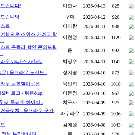
드립니다!
이한나
2026-04-13
825
의드립니당
구마
2026-04-12
920
르스트
이아람
2026-04-11
938
여행으로 스위스 가려고 합
이현정
2026-04-11
1129
..
스트 곤돌라 할인 문의드립
윤
2026-04-11
992
.
라우 vip패스 2인권..
박영수
2026-04-11
1142
질문] 융프라우 노선도..
장지영
2026-04-10
873
라우 왕복할이쿠폰
육인희
2026-04-10
1018
테첼베르크 - 뮈렌&ap..
이문정
2026-04-10
967
 첫째-둘째주 하이킹..
치구사
2026-04-09
925
거글렛쳐 - 융프라우 구간
라우라우
2026-04-09
1036
..
마트
김예원
2026-04-08
1043
 정보 부탁합니다
쭈
2026-04-08
578