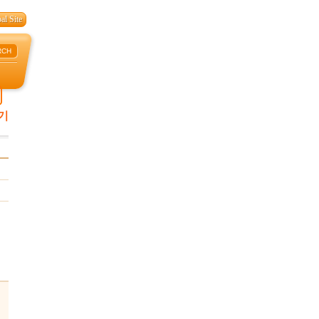
al Site
RCH
기