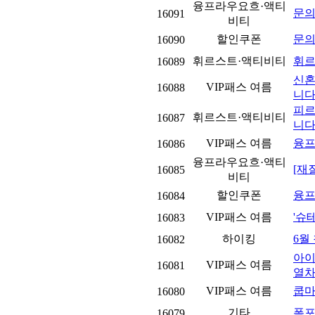
융프라우요흐·액티
문의
16091
비티
할인쿠폰
문
16090
휘르스트·액티비티
휘
16089
신혼
VIP패스 여름
16088
니다.
피르
휘르스트·액티비티
16087
니다.
VIP패스 여름
융프
16086
융프라우요흐·액티
[재
16085
비티
할인쿠폰
융프
16084
VIP패스 여름
'슈
16083
하이킹
6월
16082
아이
VIP패스 여름
16081
열차 
VIP패스 여름
쿱
16080
기타
폭포
16079