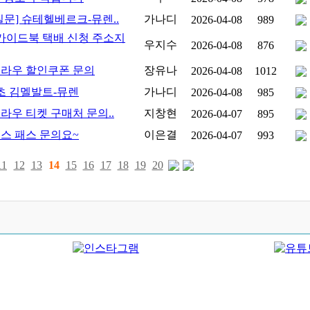
질문] 슈테헬베르크-뮤렌..
가나디
2026-04-08
989
8 가이드북 택배 신청 주소지
우지수
2026-04-08
876
라우 할인쿠폰 문의
장유나
2026-04-08
1012
초 김멜발트-뮤렌
가나디
2026-04-08
985
라우 티켓 구매처 문의..
지창현
2026-04-07
895
스 패스 문의요~
이은결
2026-04-07
993
11
12
13
14
15
16
17
18
19
20