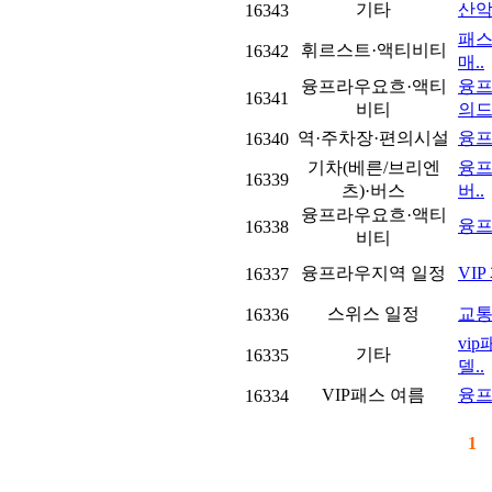
기타
산악
16343
패스
휘르스트·액티비티
16342
매..
융프라우요흐·액티
융프
16341
비티
의드
역·주차장·편의시설
융프
16340
기차(베른/브리엔
융프
16339
츠)·버스
버..
융프라우요흐·액티
융프
16338
비티
융프라우지역 일정
VI
16337
스위스 일정
교통
16336
vi
기타
16335
델..
VIP패스 여름
융프
16334
1