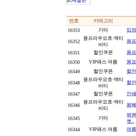
번호
카테고리
기타
입장
16353
융프라우요흐·액티
융프라
16352
비티
할인쿠폰
융프
16351
VIP패스 여름
융프
16350
할인쿠폰
할인
16349
융프라우요흐·액티
할인
16348
비티
할인쿠폰
인
16347
융프라우요흐·액티
왕복
16346
비티
뮈렌
기타
16345
켓..
VIP패스 여름
여름
16344