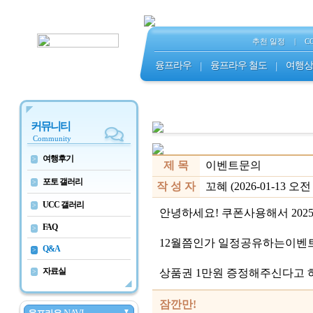
추천 일정
|
C
융프라우
|
융프라우 철도
|
여행상
커뮤니티
Community
여행후기
>
제 목
이벤트문의
포토 갤러리
>
작 성 자
꼬혜 (2026-01-13 오전 9
UCC 갤러리
>
안녕하세요! 쿠폰사용해서 20
FAQ
>
12월쯤인가 일정공유하는이벤트
Q&A
>
자료실
상품권 1만원 증정해주신다고 
>
잠깐만!
▼