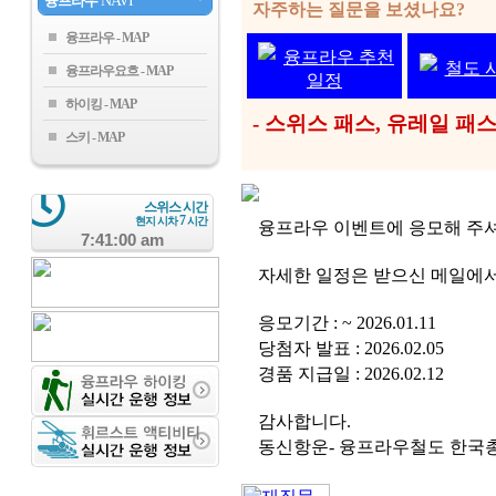
융프라우
NAVI
자주하는 질문을 보셨나요?
융프라우
융프라우 추천
철도 
융프라우요흐
일정
하이킹
- 스위스 패스, 유레일 
스키
스위스 시간
7
현지 시차
시간
융프라우 이벤트에 응모해 주
7:41:01 am
자세한 일정은 받으신 메일에서
응모기간 : ~ 2026.01.11
당첨자 발표 : 2026.02.05
경품 지급일 : 2026.02.12
감사합니다.
동신항운- 융프라우철도 한국