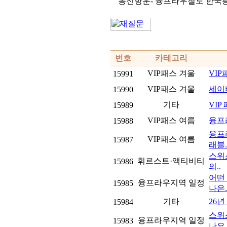
동신항운- 융프라우철도 한국
번호
카테고리
VIP패스 겨울
VI
15991
VIP패스 겨울
세이
15990
기타
VIP
15989
VIP패스 여름
융프라
15988
융프
VIP패스 여름
15987
래블.
스위
휘르스트·액티비티
15986
의..
어떤
융프라우지역 일정
15985
나은.
기타
26년
15984
스위
융프라우지역 일정
15983
나요.