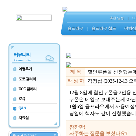
추천 일정
|
C
융프라우
|
융프라우 철도
|
여행상
커뮤니티
Community
여행후기
>
제 목
할인쿠폰을 신청했는데.
포토 갤러리
>
작 성 자
김정섭 (2025-12-13 오후 
UCC 갤러리
>
12월 8일에 할인쿠폰을 2인용
FAQ
쿠폰은 메일로 보내주는게 아닌
>
1월6일 융프라우에서 사용예정
Q&A
>
당일에 책자도 같이 신청했습니다
자료실
>
잠깐만!
자주하는 질문을 보셨나요?
▼