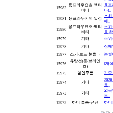
융프라우요흐·액티
융프
15982
비티
다!..
스위
융프라우지역 일정
15981
패..
융프라우요흐·액티
스위
15980
비티
흐 왕
기타
스위
15979
기타
장애
15978
스키·보드·눈썰매
눈썰
15977
유람선(툰/브리엔
[재
15976
츠)
할인쿠폰
가족
15975
202
기타
15974
료..
외국인
기타
15973
부..
하더 쿨룸·뮤렌
하더
15972