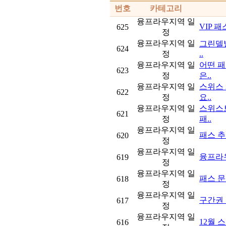
번호
카테고리
융프라우지역 일
VIP 
625
정
융프라우지역 일
그린델발
624
정
..
융프라우지역 일
어떤 패
623
정
은..
융프라우지역 일
스위스 
622
정
요..
융프라우지역 일
스위스트
621
정
패..
융프라우지역 일
패스 추천..
620
정
융프라우지역 일
융프라
619
정
융프라우지역 일
패스 
618
정
융프라우지역 일
구간권
617
정
융프라우지역 일
12월 
616