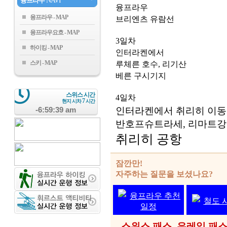
융프라우
NAVI
융프라우
융프라우
브리엔츠 유람선
융프라우요흐
3일차
하이킹
인터라켄에서
스키
루체른 호수, 리기산
베른 구시기지
스위스 시간
4일차
7
현지 시차
시간
-6:59:39 am
인터라켄에서 취리히 이동
반호프슈트라세, 리마트강
취리히 공항
잠깐만!
자주하는 질문을 보셨나요?
융프라우 추천
철도 
일정
- 스위스 패스, 유레일 