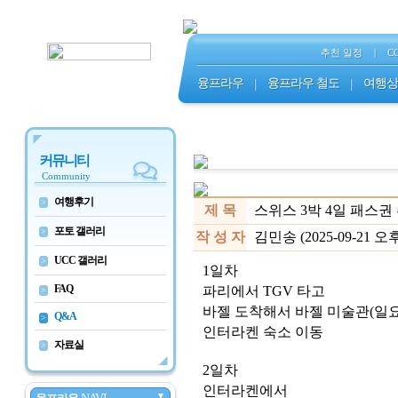
추천 일정
|
C
융프라우
|
융프라우 철도
|
여행상
커뮤니티
Community
여행후기
>
제 목
스위스 3박 4일 패스
포토 갤러리
>
작 성 자
김민송 (2025-09-21 오후 
UCC 갤러리
>
1일차
FAQ
파리에서 TGV 타고
>
바젤 도착해서 바젤 미술관(일요
Q&A
>
인터라켄 숙소 이동
자료실
>
2일차
인터라켄에서
▼