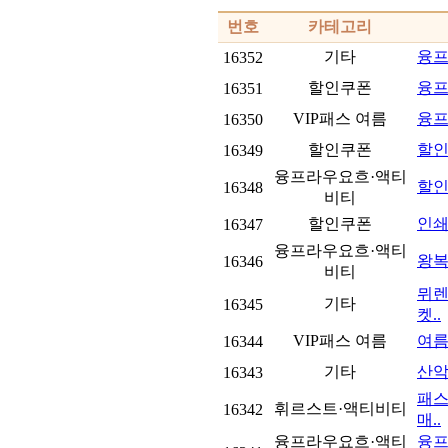
번호
카테고리
기타
융프라
16352
할인쿠폰
융프
16351
VIP패스 여름
융프
16350
할인쿠폰
할인
16349
융프라우요흐·액티
할인
16348
비티
할인쿠폰
인
16347
융프라우요흐·액티
왕복
16346
비티
뮈렌
기타
16345
켓..
VIP패스 여름
여름
16344
기타
산악
16343
패스
휘르스트·액티비티
16342
매..
융프라우요흐·액티
융프