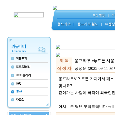
추천 일정
|
C
융프라우
|
융프라우 철도
|
여행상
커뮤니티
Community
여행후기
>
제 목
융프라우 vip쿠폰 사
포토 갤러리
>
작 성 자
정성원 (2025-09-11 오후 
UCC 갤러리
>
융프라우VIP 쿠폰 가져가서 패스
FAQ
>
맞나요?
Q&A
같이가는 사람이 국적이 외국인인데
>
자료실
>
아시는분 답변 부탁드립니다 ㅠ!!
▼