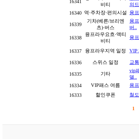
16341
비티
의드
역·주차장·편의시설
융프
16340
기차(베른/브리엔
융프
16339
츠)·버스
버..
융프라우요흐·액티
융프
16338
비티
융프라우지역 일정
VI
16337
스위스 일정
교통
16336
vi
기타
16335
델..
VIP패스 여름
융프
16334
할인쿠폰
철도
16333
1