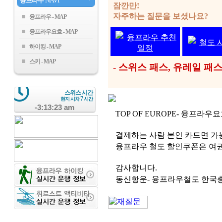
융프라우
NAVI
잠깐만!
자주하는 질문을 보셨나요?
융프라우
융프라우요흐
융프라우 추천
철도 
하이킹
일정
스키
- 스위스 패스, 유레일 
스위스 시간
7
현지 시차
시간
-3:13:23 am
TOP OF EUROPE- 융프라
결제하는 사람 본인 카드면 가
융프라우 철도 할인쿠폰은 여권
감사합니다.
동신항운- 융프라우철도 한국