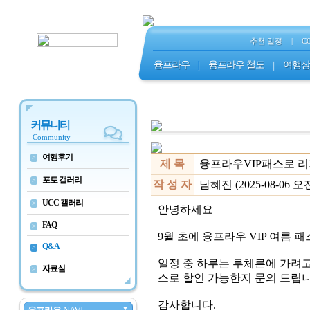
추천 일정
|
C
융프라우
|
융프라우 철도
|
여행상
커뮤니티
Community
여행후기
>
제 목
융프라우VIP패스로 
포토 갤러리
>
작 성 자
남혜진 (2025-08-06 오전 
UCC 갤러리
>
안녕하세요
FAQ
>
9월 초에 융프라우 VIP 여름 
Q&A
>
일정 중 하루는 루체른에 가려고
자료실
>
스로 할인 가능한지 문의 드립니
감사합니다.
▼