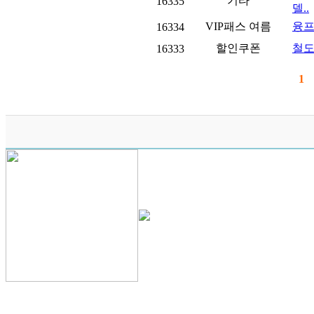
기타
16335
델..
VIP패스 여름
융프
16334
할인쿠폰
철도
16333
1