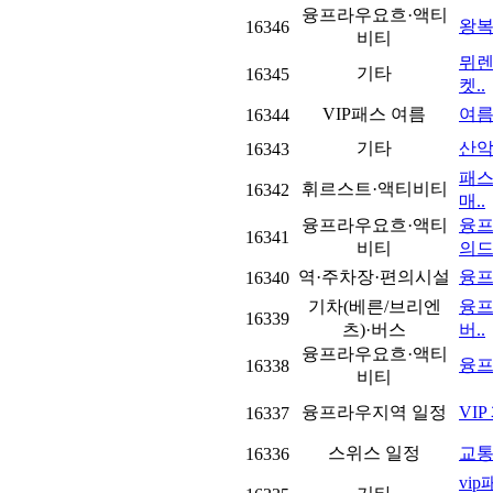
융프라우요흐·액티
왕복
16346
비티
뮈렌
기타
16345
켓..
VIP패스 여름
여름
16344
기타
산악
16343
패스
휘르스트·액티비티
16342
매..
융프라우요흐·액티
융프
16341
비티
의드
역·주차장·편의시설
융프
16340
기차(베른/브리엔
융프
16339
츠)·버스
버..
융프라우요흐·액티
융프
16338
비티
융프라우지역 일정
VI
16337
스위스 일정
교통
16336
vi