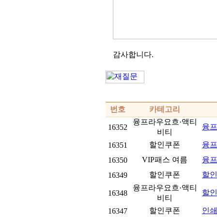
감사합니다.
번호
카테고리
융프라우요흐·액티
융프라
16352
비티
할인쿠폰
융프
16351
VIP패스 여름
융프
16350
할인쿠폰
할인
16349
융프라우요흐·액티
할인
16348
비티
할인쿠폰
인
16347