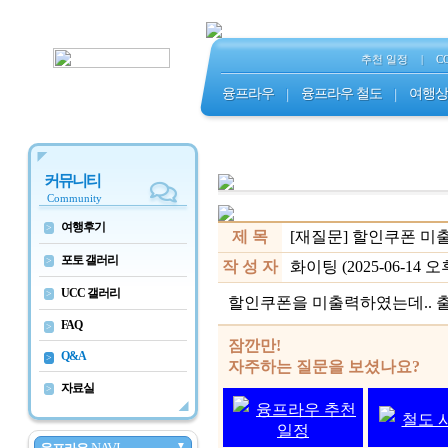
추천 일정
|
C
융프라우
|
융프라우 철도
|
여행상
커뮤니티
Community
여행후기
>
제 목
[재질문] 할인쿠폰 미
포토 갤러리
>
작 성 자
화이팅 (2025-06-14 오후 
UCC 갤러리
>
할인쿠폰을 미출력하였는데.. 출
FAQ
>
잠깐만!
Q&A
>
자주하는 질문을 보셨나요?
자료실
>
융프라우 추천
철도 
일정
▼