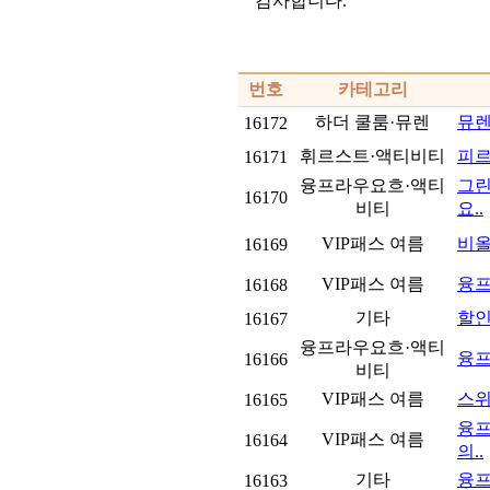
감사합니다.
번호
카테고리
하더 쿨룸·뮤렌
뮤렌
16172
휘르스트·액티비티
피르
16171
융프라우요흐·액티
그린
16170
비티
요..
VIP패스 여름
비올
16169
VIP패스 여름
융프
16168
기타
할
16167
융프라우요흐·액티
융프
16166
비티
VIP패스 여름
스위
16165
융프
VIP패스 여름
16164
의..
기타
융프
16163