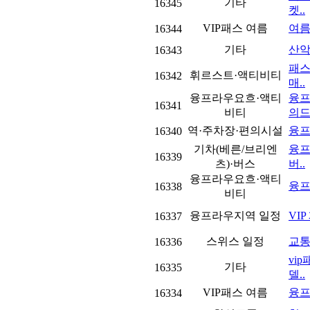
기타
16345
켓..
VIP패스 여름
여름
16344
기타
산악
16343
패스
휘르스트·액티비티
16342
매..
융프라우요흐·액티
융프
16341
비티
의드
역·주차장·편의시설
융프
16340
기차(베른/브리엔
융프
16339
츠)·버스
버..
융프라우요흐·액티
융프
16338
비티
융프라우지역 일정
VI
16337
스위스 일정
교통
16336
vi
기타
16335
델..
VIP패스 여름
융프
16334