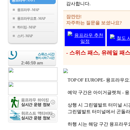
융프라우
NAVI
감사합니다.
융프라우
잠깐만!
융프라우요흐
자주하는 질문을 보셨나요?
하이킹
융프라우 추천
스키
철도 
일정
- 스위스 패스, 유레일 
스위스 시간
7
현지 시차
시간
2:47:00 am
TOP OF EUROPE- 융프라
예약 구간은 아이거글렛쳐 - 
상행 시 그린델발트 터미널 시
그린델발트 터미널에서 곤돌라 
하행 시는 해당 구간 융프라우