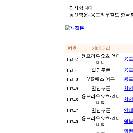
감사합니다.
동신항운- 융프라우철도 한국
번호
카테고리
융프라우요흐·액티
융프라
16352
비티
할인쿠폰
융프
16351
VIP패스 여름
융프
16350
할인쿠폰
할인
16349
융프라우요흐·액티
할인
16348
비티
할인쿠폰
인
16347
융프라우요흐·액티
왕복
16346
비티
뮈렌