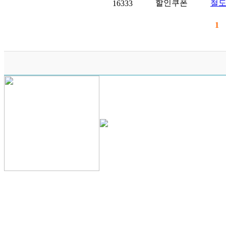
할인쿠폰
철도
16333
1