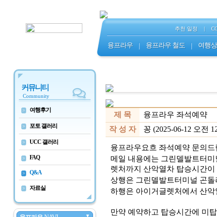
추천 일정
|
C
융프라우
|
융프라우 철도
|
여행상
커뮤니티
Community
여행후기
>
제 목
융프라우 좌석예약
포토 갤러리
>
작 성 자
꽁 (2025-06-12 오전 12
UCC 갤러리
>
융프라우요흐 좌석예약 문의드
FAQ
메일 내용에는 그린델발트터미
>
렛처까지 산악열차 탑승시간이
Q&A
>
상행은 그린델발트터미널 곤돌
자료실
>
하행은 아이거글렛처에서 산악
만약 예약하고 탑승시간에 미탑
▼