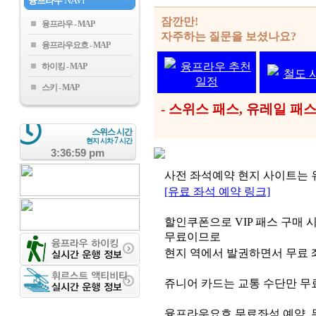
융프라우
NAVI
잠깐만!
융프라우
자주하는 질문을 보셨나요?
융프라우요흐
융프라우 추천
하이킹
철도 
일정
스키
- 스위스 패스, 유레일 
스위스 시간
7
현지 시차
시간
3:36:59 pm
사전 좌석예약 현지 사이트는 
[유료 좌석 예약 링크]
할인쿠폰으로 VIP 패스 구매 시
무료이므로
현지 역에서 발권하면서 무료 
쥬니어 카드는 교통 수단만 무
융프라우요흐 무료좌석 예약, 무