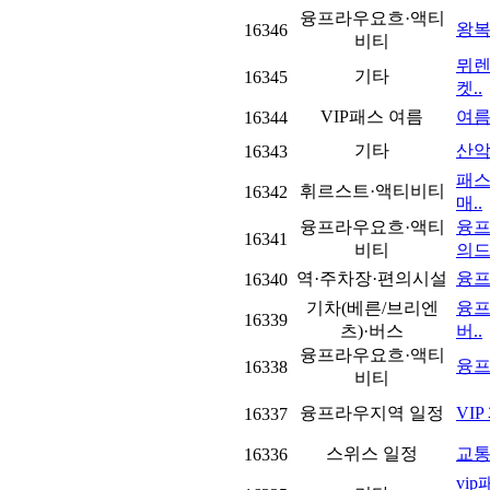
융프라우요흐·액티
왕복
16346
비티
뮈렌
기타
16345
켓..
VIP패스 여름
여름
16344
기타
산악
16343
패스
휘르스트·액티비티
16342
매..
융프라우요흐·액티
융프
16341
비티
의드
역·주차장·편의시설
융프
16340
기차(베른/브리엔
융프
16339
츠)·버스
버..
융프라우요흐·액티
융프
16338
비티
융프라우지역 일정
VI
16337
스위스 일정
교통
16336
vi