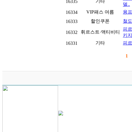
기타
16335
델..
VIP패스 여름
융프
16334
할인쿠폰
철도
16333
피르
휘르스트·액티비티
16332
키지.
기타
피르
16331
1