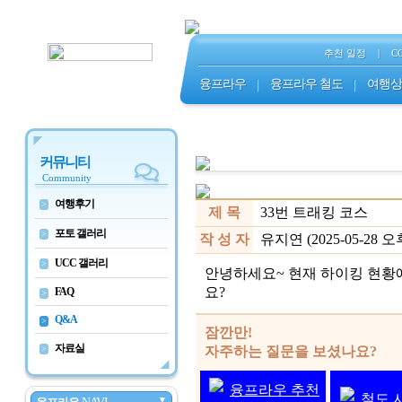
추천 일정
|
C
융프라우
|
융프라우 철도
|
여행상
커뮤니티
Community
여행후기
>
제 목
33번 트래킹 코스
포토 갤러리
>
작 성 자
유지연 (2025-05-28 오후 
UCC 갤러리
>
안녕하세요~ 현재 하이킹 현황에
요?
FAQ
>
Q&A
>
잠깐만!
자료실
>
자주하는 질문을 보셨나요?
융프라우 추천
철도 
▼