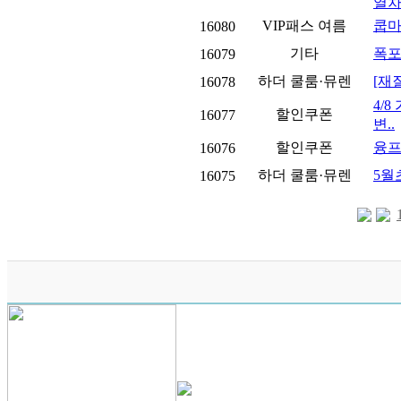
열차 
VIP패스 여름
쿱
16080
기타
폭포
16079
하더 쿨룸·뮤렌
[재
16078
4/
할인쿠폰
16077
변..
할인쿠폰
융프
16076
하더 쿨룸·뮤렌
5월
16075