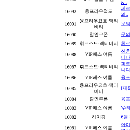
&..
피르
융프라우철도
16092
의..
융프라우요흐·액티
문의
16091
비티
할인쿠폰
문
16090
휘르스트·액티비티
휘
16089
신혼
VIP패스 여름
16088
니다.
피르
휘르스트·액티비티
16087
니다.
VIP패스 여름
융프
16086
융프라우요흐·액티
[재
16085
비티
할인쿠폰
융프
16084
VIP패스 여름
'슈
16083
하이킹
6월
16082
아이
VIP패스 여름
16081