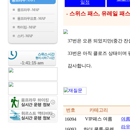
융프라우
NAVI
일정
융프라우
- 스위스 패스, 유레일 
융프라우요흐
하이킹
스키
37번은 오픈 되었지만(중간 잔설
33번은 아직 클로즈 상태이며 
스위스 시간
7
현지 시차
시간
-1:41:16 am
감사합니다.
번호
카테고리
VIP패스 여름
여름V
16094
라우
16093
하더 쿨룸·뮤렌