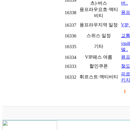
16339
츠)·버스
버..
융프라우요흐·액티
융프
16338
비티
융프라우지역 일정
VI
16337
스위스 일정
교통
16336
vi
기타
16335
델..
VIP패스 여름
융프
16334
할인쿠폰
철도
16333
피르
휘르스트·액티비티
16332
키지.
1