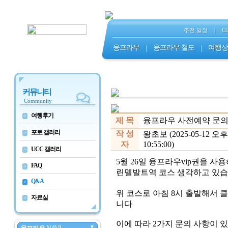
추천 일정
|
C
융프라우
|
융프라우 철도
|
여행상
커뮤니티
Community
여행후기
>
제 목
융프라우 사전예약 문
포토 갤러리
작 성
>
왕초보 (2025-05-12 오후
자
10:55:00)
UCC 갤러리
>
5월 26일 융프라우vip권을 사
FAQ
>
린델발트역 코스 생각하고 있습
Q&A
>
위 코스로 아침 8시 출발해서
자료실
>
니다
이에 따라 2가지 문의 사항이 
▼