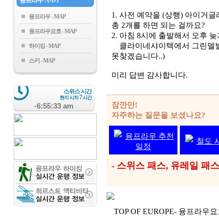
융프라우
NAVI
1. 사전 예약을 (상행) 아이거글
융프라우
총 2개를 하면 되는 걸까요?
융프라우요흐
2. 아침 8시에 출발해서 오후
클라이네샤이텍에서 그린델발트
하이킹
못찾겠습니다..)
스키
미리 답변 감사합니다.
스위스 시간
7
현지 시차
시간
잠깐만!
-6:55:33 am
자주하는 질문을 보셨나요?
융프라우 추천
철도 
일정
- 스위스 패스, 유레일 
TOP OF EUROPE- 융프라