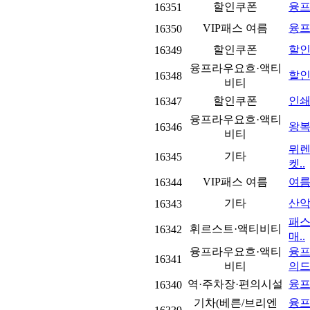
할인쿠폰
융프
16351
VIP패스 여름
융프
16350
할인쿠폰
할인
16349
융프라우요흐·액티
할인
16348
비티
할인쿠폰
인
16347
융프라우요흐·액티
왕복
16346
비티
뮈렌
기타
16345
켓..
VIP패스 여름
여름
16344
기타
산악
16343
패스
휘르스트·액티비티
16342
매..
융프라우요흐·액티
융프
16341
비티
의드
역·주차장·편의시설
융프
16340
기차(베른/브리엔
융프