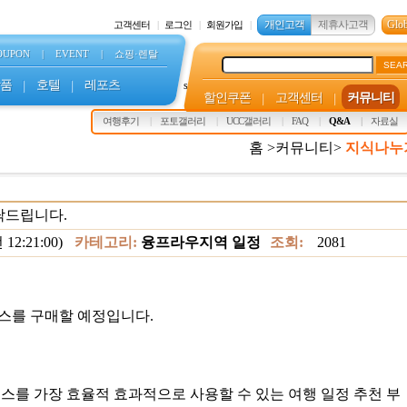
개인고객
제휴사고객
Glob
고객센터
로그인
회원가입
OUPON
|
EVENT
|
쇼핑·렌탈
SEA
품
|
호텔
|
레포츠
s
할인쿠폰
|
고객센터
|
커뮤니티
여행후기
포토갤러리
UCC갤러리
FAQ
Q&A
자료실
홈 >커뮤니티>
지식나누
부탁드립니다.
12:21:00)
카테고리:
융프라우지역 일정
조회:
2081
패스를 구매할 예정입니다.
 패스를 가장 효율적 효과적으로 사용할 수 있는 여행 일정 추천 부