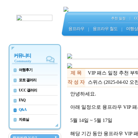
추천 일정
|
C
융프라우
|
융프라우 철도
|
여행상
커뮤니티
Community
여행후기
>
제 목
VIP 패스 일정 추천 
포토 갤러리
>
작 성 자
스위스 (2025-04-02 오전 
UCC 갤러리
>
안녕하세요.
FAQ
>
아래 일정으로 융프라우 VIP 
Q&A
>
자료실
5월 14일 ~ 5월 17일
>
해당 기간 동안 융프라우 VIP
▼