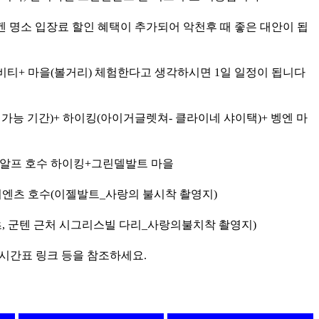
겐 명소 입장료 할인 혜택이 추가되어 악천후 때 좋은 대안이 됩
비티+ 마을(볼거리) 체험한다고 생각하시면 1일 일정이 됩니다
가능 기간)+ 하이킹(아이거글렛쳐- 클라이네 샤이택)+ 벵엔 마
흐알프 호수 하이킹+그린델발트 마을
브리엔츠 호수(이젤발트_사랑의 불시착 촬영지)
피츠, 군텐 근처 시그리스빌 다리_사랑의불치착 촬영지)
, 시간표 링크 등을 참조하세요.