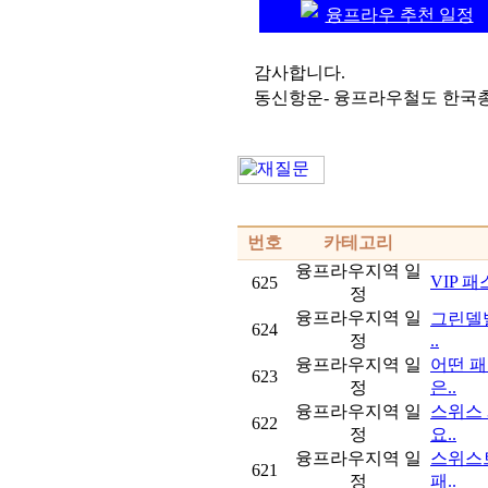
융프라우 추천 일정
감사합니다.
동신항운- 융프라우철도 한국
번호
카테고리
융프라우지역 일
VIP 
625
정
융프라우지역 일
그린델발
624
정
..
융프라우지역 일
어떤 패
623
정
은..
융프라우지역 일
스위스 
622
정
요..
융프라우지역 일
스위스트
621
정
패..