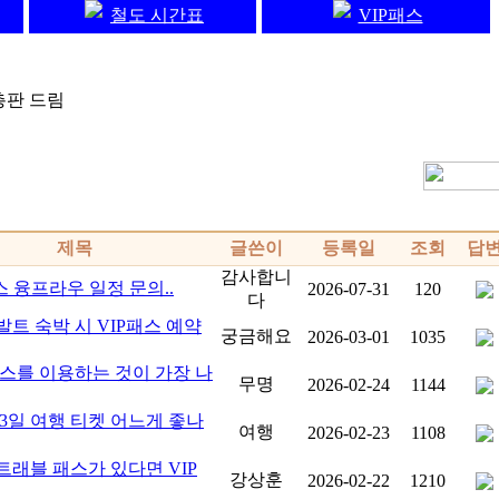
철도 시간표
VIP패스
총판 드림
제목
글쓴이
등록일
조회
답
감사합니
패스 융프라우 일정 문의..
2026-07-31
120
다
트 숙박 시 VIP패스 예약
궁금해요
2026-03-01
1035
스를 이용하는 것이 가장 나
무명
2026-02-24
1144
3일 여행 티켓 어느게 좋나
여행
2026-02-23
1108
래블 패스가 있다면 VIP
강상훈
2026-02-22
1210