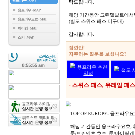
융프라우
NAVI
탁드립니다.
융프라우
해당 기간동안 그린델발트에서만
융프라우요흐
(별도 스위스 패스 미구매)
하이킹
감사합니다.
스키
잠깐만!
자주하는 질문을 보셨나요?
스위스 시간
7
현지 시차
시간
8:55:55 am
융프라우 추천
철도 
일정
- 스위스 패스, 유레일 
TOP OF EUROPE- 융프라
해당 기간동안 융프라우요흐, 휘
툰/브린엔츠 호수. 툰/마이링겐