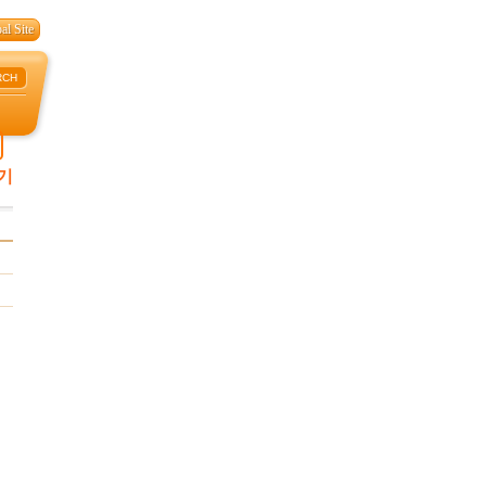
al Site
RCH
기