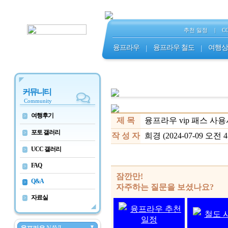
추천 일정
|
C
융프라우
|
융프라우 철도
|
여행상
커뮤니티
Community
여행후기
>
제 목
융프라우 vip 패스 
포토 갤러리
>
작 성 자
희경 (2024-07-09 오전 4:
UCC 갤러리
>
FAQ
>
잠깐만!
Q&A
>
자주하는 질문을 보셨나요?
자료실
>
융프라우 추천
철도 
일정
▼