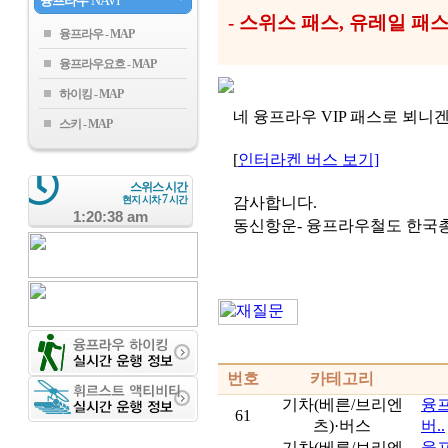
융프라우
NAVI
- 스위스 패스, 유레일 
융프라우
융프라우요흐
하이킹
네 융프라우 VIP 패스로 뵈니
스키
[
인터라켄 버스 보기]
스위스 시간
7
현지 시차
시간
감사합니다.
1:20:38 am
동신항운- 융프라우철도 한국
번호
카테고리
기차(베른/브리엔
융프
61
츠)·버스
버..
기차(베른/브리엔
융프