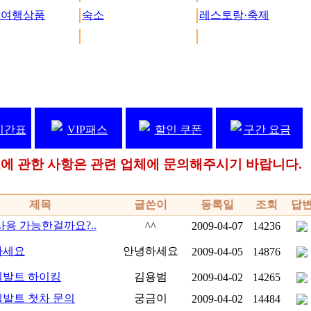
 여행상품
숙소
레스토랑·축제
시간표
VIP패스
할인 쿠폰
구간 요금
패스에 관한 사항은 관련 업체에 문의해주시기 바랍니다.
제목
글쓴이
등록일
조회
답
사용 가능한걸까요?..
^^
2009-04-07
14236
하세요
안녕하세요
2009-04-05
14876
발트 하이킹
김용범
2009-04-02
14265
발트 첫차 문의
궁금이
2009-04-02
14484