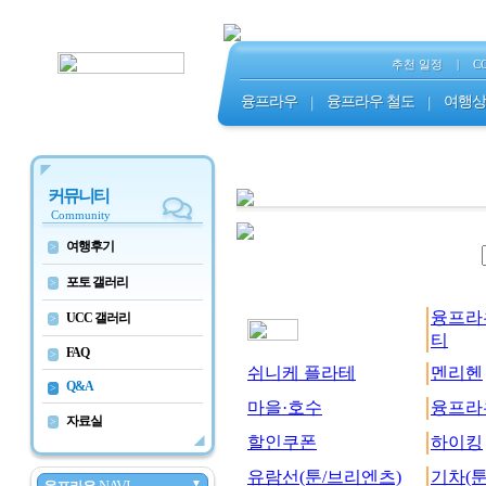
추천 일정
|
C
융프라우
|
융프라우 철도
|
여행상
커뮤니티
Community
여행후기
>
포토 갤러리
>
융프라
UCC 갤러리
>
티
FAQ
>
쉬니케 플라테
멘리헨
Q&A
>
마을·호수
융프라
자료실
>
할인쿠폰
하이킹
유람선(툰/브리엔츠)
기차(툰
▼