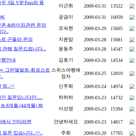
 3일 VIP Pass와 융
이근희
2009-03-31
13522
날씨
궁금이
2009-03-31
16059
폰 &하이킹관련 문의
조숙현
2009-03-29
15605
다..
트 곤돌라 문의
지윤맘
2009-03-28
15681
 관해 질문드립니다...
윤동주
2009-03-28
14547
운행안내
김호기
2009-03-26
14534
는 그린델발트-휘르스트
스위스여행예
2009-03-25
12819
..
정자
점..^^
신주희
2009-03-24
14974
인 질문입니다만.....
하하하
2009-03-23
14732
 & 8개월 (44개월) 짜
이선영
2009-03-23
15394
바에서 인터라켄
안녕하세요
2009-03-23
14817
질문 있습니다..^^..
주희
2009-03-20
17705