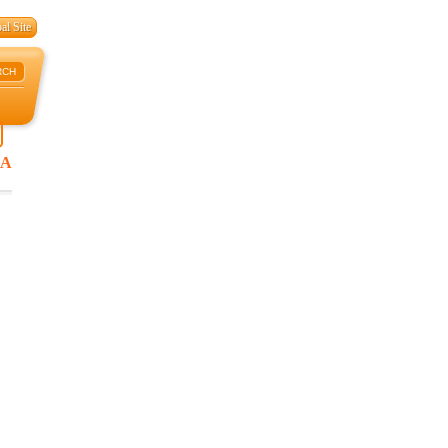
al Site
RCH
A