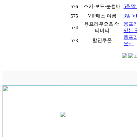
스키·보드·눈썰매
5월말 
576
VIP패스 여름
3일 V
575
융프라우요흐·액
융프라
574
티비티
있는 곳
융프라
할인쿠폰
573
요~..
7