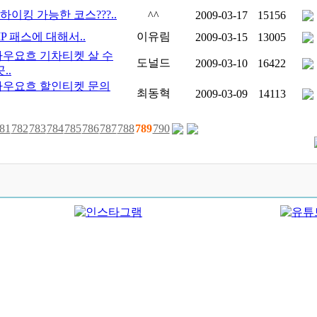
하이킹 가능한 코스???..
^^
2009-03-17
15156
IP 패스에 대해서..
이유림
2009-03-15
13005
우요흐 기차티켓 살 수
도널드
2009-03-10
16422
..
우요흐 할인티켓 문의
최동혁
2009-03-09
14113
81
782
783
784
785
786
787
788
789
790