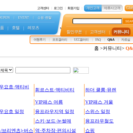
개인고객
제휴사고객
Glob
고객센터
로그인
회원가입
OUPON
|
EVENT
|
쇼핑·렌탈
SEA
품
|
호텔
|
레포츠
s
할인쿠폰
|
고객센터
|
커뮤니티
여행후기
포토갤러리
UCC갤러리
FAQ
Q&A
자료실
홈 >커뮤니티>
Q&
우요흐·액티비
휘르스트·액티비티
하더 쿨룸·뮤렌
VIP패스 여름
VIP패스 겨울
우요흐 일정
융프라우지역 일정
스위스 일정
스키·보드·눈썰매
융프라우철도
/브리엔츠)·버스
역·주차장·편의시설
쇼핑