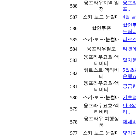
융프라우지역 일
융프라우
588
정
프..
스키·보드·눈썰매
4월 
587
할인쿠
할인쿠폰
586
드립니
스키·보드·눈썰매
피르스
585
융프라우철도
티켓에
584
융프라우요흐·액
열차
583
티비티
휘르스트·액티비
5월초
582
티
운행??
융프라우요흐·액
궁금한 
581
티비티
스키·보드·눈썰매
기초적
580
융프라우요흐·액
만 3살
579
티비티
리..
융프라우 여행상
제네
578
품
스키·보드·눈썰매
몇가지 
577