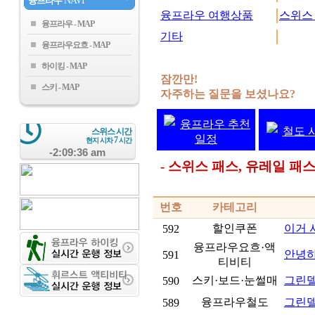
융프라우
NAVI
융프라우 여행상품
스위스
융프라우
기타
융프라우요흐
하이킹
잠깐만!
스키
자주하는 질문을 보셨나요?
융프라우 추천
철도 
스위스 시간
일정
7
현지 시차
시간
-2:09:37 am
- 스위스 패스, 유레일 
번호
카테고리
할인쿠폰
이거 
592
융프라우요흐·액
안녕
591
티비티
스키·보드·눈썰매
그린델
590
융프라우철도
그린델
589